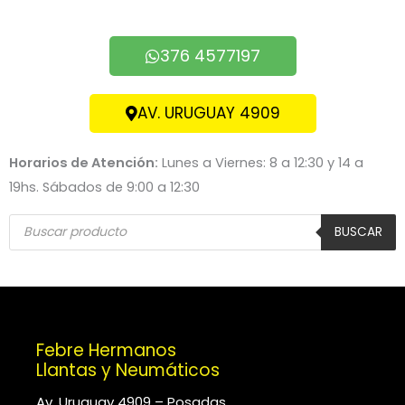
376 4577197
AV. URUGUAY 4909
Horarios de Atención:
Lunes a Viernes: 8 a 12:30 y 14 a
19hs. Sábados de 9:00 a 12:30
Búsqueda
de
BUSCAR
productos
Febre Hermanos
Llantas y Neumáticos
Av. Uruguay 4909 – Posadas.