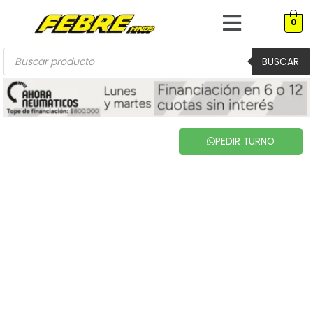
Menú
Ir
0
al
contenido
Búsqueda
de
BUSCAR
productos
PEDIR TURNO