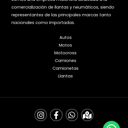
comercialización de llantas y neumáticos, siendo
representantes de las principales marcas tanto
nacionales como importadas.
Autos
Motos
Motocross
Camiones
Camionetas
Llantas
I
F
W
M
n
a
h
a
s
c
a
p