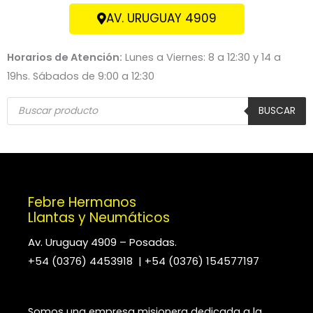
AV. URUGUAY 4909
Horarios de Atención:
Lunes a Viernes: 8 a 12:30 y 14 a
19hs. Sábados de 9:00 a 12:30
Búsqueda
de
BUSCAR
productos
Febre Hermanos
Llantas y Neumáticos
Av. Uruguay 4909 – Posadas.
+54 (0376) 4453918 | +54 (0376) 154577197
Somos una empresa misionera dedicada a la