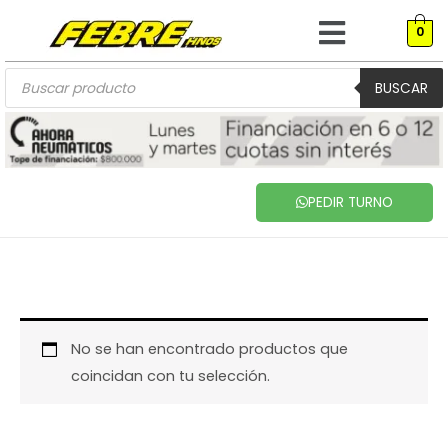
Menú
Ir
0
al
contenido
Búsqueda
de
BUSCAR
productos
PEDIR TURNO
No se han encontrado productos que
coincidan con tu selección.