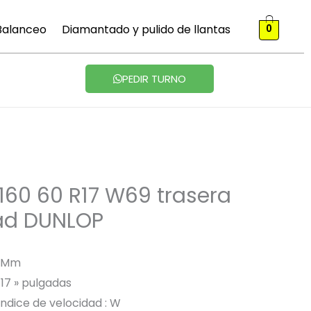
 Balanceo
Diamantado y pulido de llantas
0
PEDIR TURNO
60 60 R17 W69 trasera
ad DUNLOP
0 Mm
 17 » pulgadas
Índice de velocidad : W