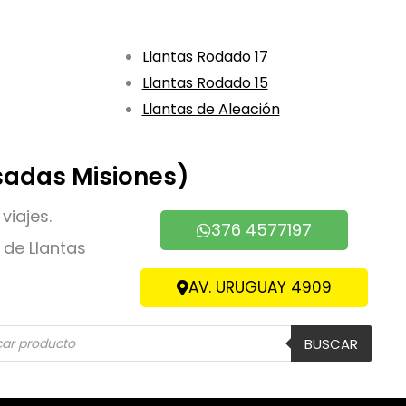
Llantas Rodado 17
Llantas Rodado 15
Llantas de Aleación
sadas Misiones)
viajes.
376 4577197
de Llantas
AV. URUGUAY 4909
eda
BUSCAR
ctos