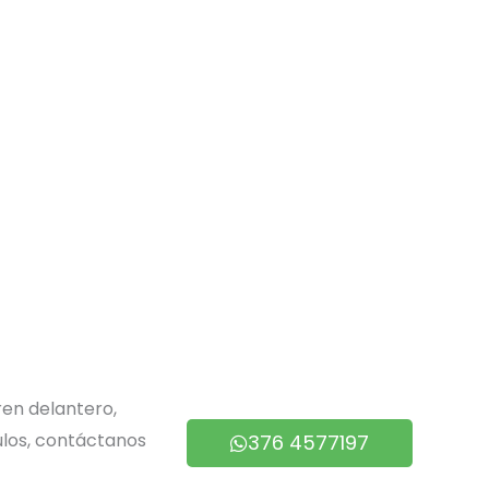
en delantero,
ulos, contáctanos
376 4577197