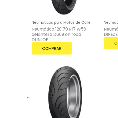
Neumáticos para Motos de Calle
Neumáti
Neumático 120 70 R17 W58
Neumát
delantera D609 on road
DIREZ
DUNLOP
C
COMPRAR