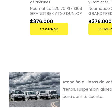
y Camiones
y Camiones
Neumático 225 70 R17 S108
Neumático 2
GRANDTREK AT20 DUNLOP
GRANDTREK
$
376.000
$
376.000
COMPRAR
COMPR
Atención a Flotas de Ve
frenos, suspensión, alin
para abrir tu cuenta.