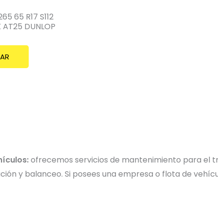
65 65 R17 S112
 AT25 DUNLOP
AR
hículos:
ofrecemos servicios de mantenimiento para el tr
eación y balanceo. Si posees una empresa o flota de vehíc