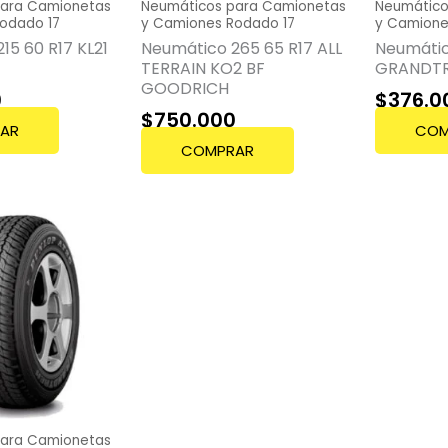
para Camionetas
Neumáticos para Camionetas
Neumático
odado 17
y Camiones Rodado 17
y Camione
15 60 R17 KL21
Neumático 265 65 R17 ALL
Neumátic
TERRAIN KO2 BF
GRANDTR
GOODRICH
0
$
376.0
$
750.000
AR
COM
COMPRAR
para Camionetas