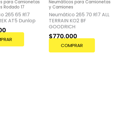
s para Camionetas
Neumáticos para Camionetas
s Rodado 17
y Camiones
o 265 65 R17
Neumático 265 70 R17 ALL
EK AT5 Dunlop
TERRAIN KO2 BF
GOODRICH
00
$
770.000
PRAR
COMPRAR