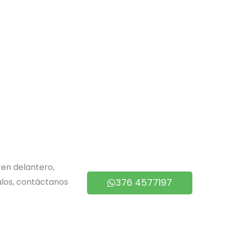
en delantero,
ulos, contáctanos
376 4577197