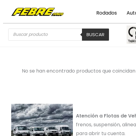
Ir
al
Rodados
Aut
contenido
Búsqueda
BUSCAR
de
productos
No se han encontrado productos que coincidan 
Atención a Flotas de Ve
frenos, suspensión, alin
para abrir tu cuenta.