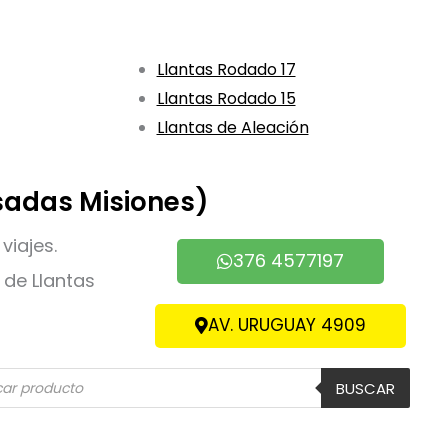
Llantas Rodado 17
Llantas Rodado 15
Llantas de Aleación
sadas Misiones)
viajes.
376 4577197
de Llantas
AV. URUGUAY 4909
eda
BUSCAR
ctos