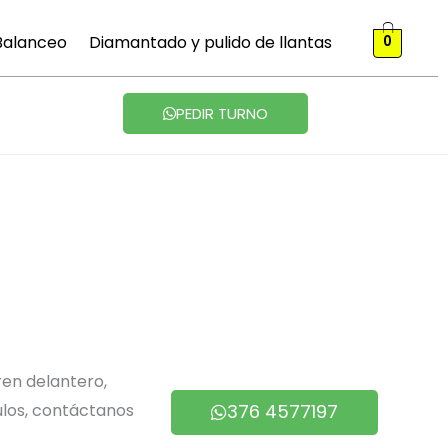
 Balanceo
Diamantado y pulido de llantas
0
PEDIR TURNO
en delantero,
ulos, contáctanos
376 4577197