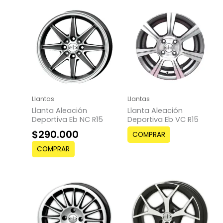
Llantas
Llantas
Llanta Aleación
Llanta Aleación
Deportiva Eb NC R15
Deportiva Eb VC R15
$
290.000
COMPRAR
COMPRAR