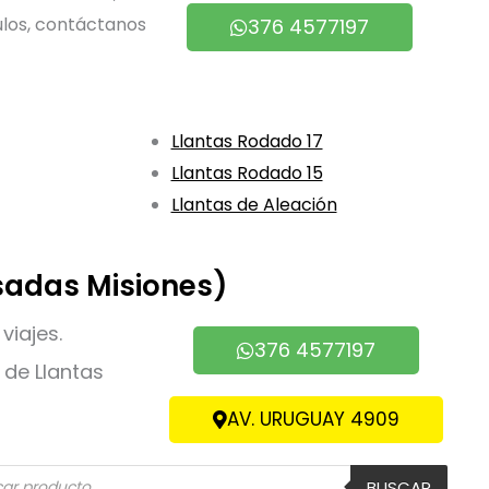
ulos, contáctanos
376 4577197
Llantas Rodado 17
Llantas Rodado 15
Llantas de Aleación
sadas Misiones)
viajes.
376 4577197
de Llantas
AV. URUGUAY 4909
eda
BUSCAR