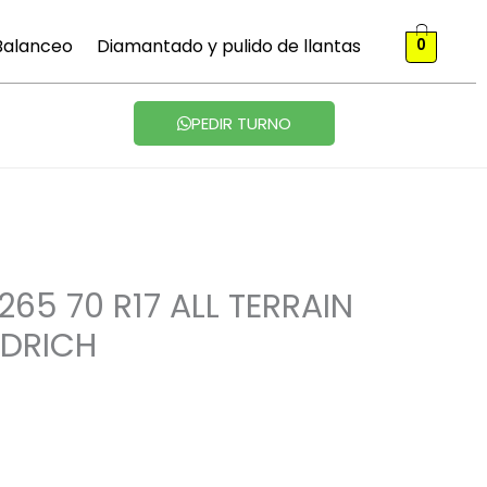
 Balanceo
Diamantado y pulido de llantas
0
PEDIR TURNO
65 70 R17 ALL TERRAIN
ODRICH