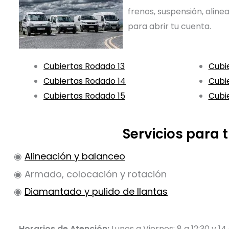
frenos, suspensión, alin
para abrir tu cuenta.
Cubiertas Rodado 13
Cubi
Cubiertas Rodado 14
Cubi
Cubiertas Rodado 15
Cubi
Servicios para
◉
Alineación y balanceo
◉ Armado, colocación y rotación
◉
Diamantado y pulido de llantas
Horarios de Atención:
Lunes a Viernes: 8 a 12:30 y 14