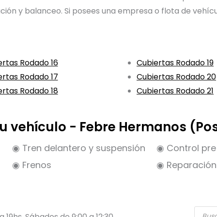
eación y balanceo. Si posees una empresa o flota de vehíc
ertas Rodado 16
Cubiertas Rodado 19
ertas Rodado 17
Cubiertas Rodado 20
ertas Rodado 18
Cubiertas Rodado 21
 tu vehículo - Febre Hermanos (Po
◉ Tren delantero y suspensión
◉ Control pre 
◉ Frenos
◉ Reparación 
Búsqu
 a 19hs. Sábados de 9:00 a 12:30