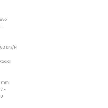
uevo
 1
8
 180 km/H
Radial
65 mm
17 »
70