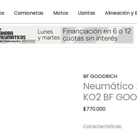
os
Camionetas
Motos
Llantas
Alineación y
Neumático
BF GOODRICH
265
Neumático 2
70
KO2 BF GO
R17
ALL
$
770.000
TERRAIN
KO2
Características:
BF