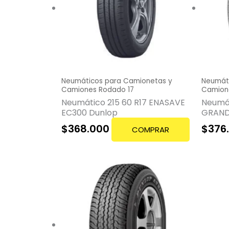
Neumáticos para Camionetas y
Neumát
Camiones Rodado 17
Camion
Neumático 215 60 R17 ENASAVE
Neumát
EC300 Dunlop
GRAND
$
368.000
$
376
COMPRAR