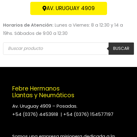
AV. URUGUAY 4909
Horarios de Atención:
Lunes a Viernes: 8 a 12:30 y 14 a
19hs. Sábados de 9:00 a 12:30
Búsqueda
de
BUSCAR
productos
Febre Hermanos
Llantas y Neumáticos
Av. Uruguay 4909 – Posadas.
+54 (0376) 4453918 | +54 (0376) 154577197
Somos una empresa misionera dedicada a la