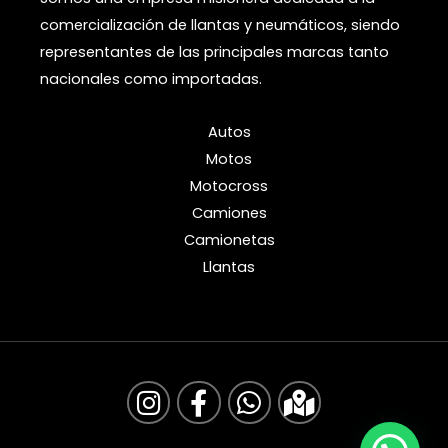
comercialización de llantas y neumáticos, siendo
representantes de las principales marcas tanto
nacionales como importadas.
Autos
Motos
Motocross
Camiones
Camionetas
Llantas
I
F
W
M
n
a
h
a
s
c
a
p