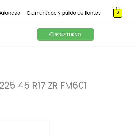
 Balanceo
Diamantado y pulido de llantas
0
PEDIR TURNO
25 45 R17 ZR FM601