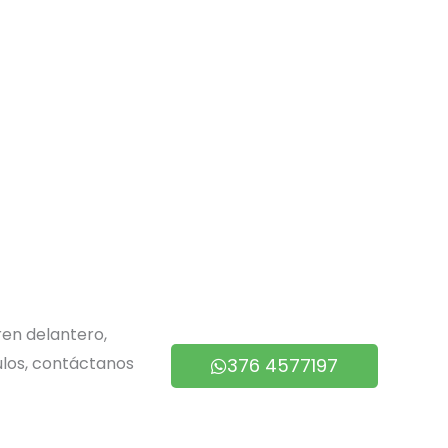
en delantero,
ulos, contáctanos
376 4577197