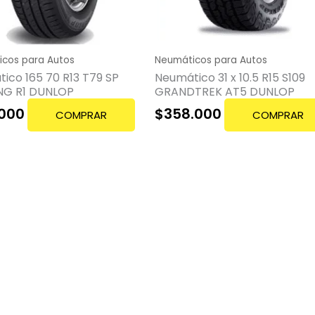
cos para Autos
Neumáticos para Autos
ico 165 70 R13 T79 SP
Neumático 31 x 10.5 R15 S109
NG R1 DUNLOP
GRANDTREK AT5 DUNLOP
.000
$
358.000
COMPRAR
COMPRAR