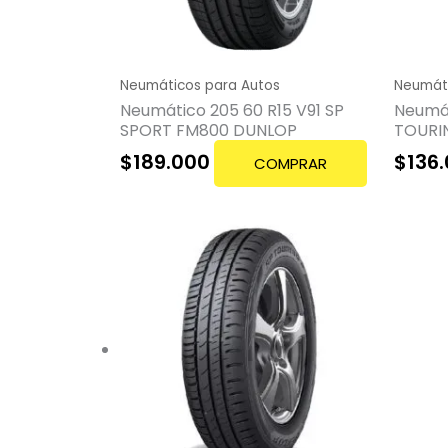
Neumáticos para Autos
Neumáti
Neumático 205 60 R15 V91 SP
Neumát
SPORT FM800 DUNLOP
TOURI
$
189.000
$
136
COMPRAR