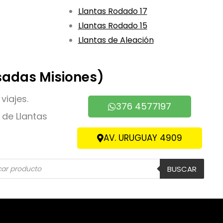
Llantas Rodado 17
Llantas Rodado 15
Llantas de Aleación
sadas Misiones)
viajes.
376 4577197
de Llantas
AV. URUGUAY 4909
eda
BUSCAR
ctos