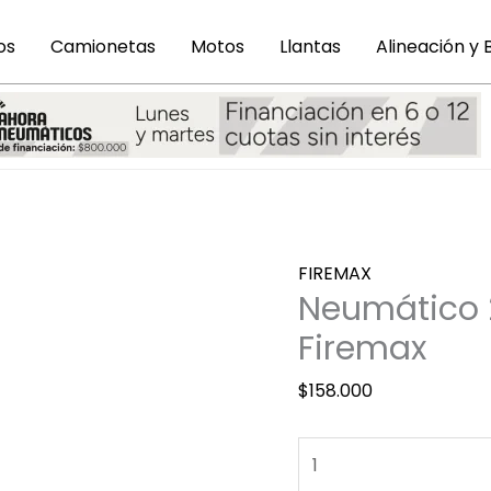
os
Camionetas
Motos
Llantas
Alineación y
Neumático
FIREMAX
225
Neumático 2
45
Firemax
R17
ZR
$
158.000
FM601
Firemax
cantidad