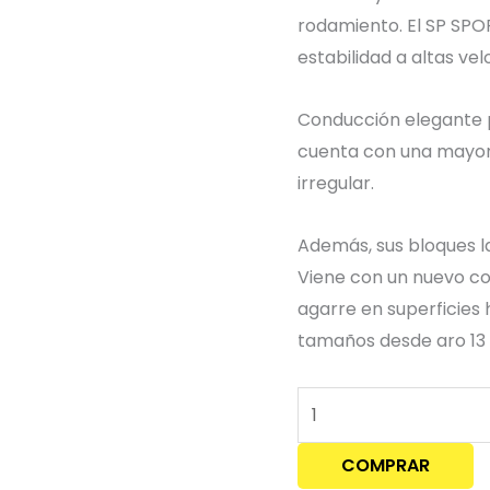
cantidad
rodamiento. El SP SP
estabilidad a altas ve
Conducción elegante 
cuenta con una mayor
irregular.
Además, sus bloques la
Viene con un nuevo c
agarre en superficies
tamaños desde aro 13 
COMPRAR