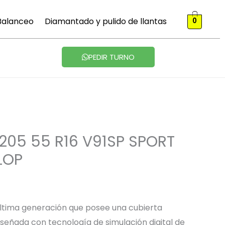
 Balanceo
Diamantado y pulido de llantas
0
PEDIR TURNO
205 55 R16 V91SP SPORT
LOP
ltima generación que posee una cubierta
señada con tecnología de simulación digital de