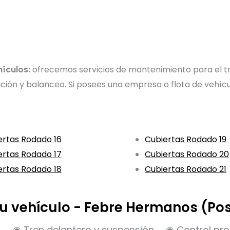
hículos:
ofrecemos servicios de mantenimiento para el tr
eación y balanceo. Si posees una empresa o flota de vehíc
ertas Rodado 16
Cubiertas Rodado 19
ertas Rodado 17
Cubiertas Rodado 20
ertas Rodado 18
Cubiertas Rodado 21
 tu vehículo - Febre Hermanos (Po
◉ Tren delantero y suspensión
◉ Control pre 