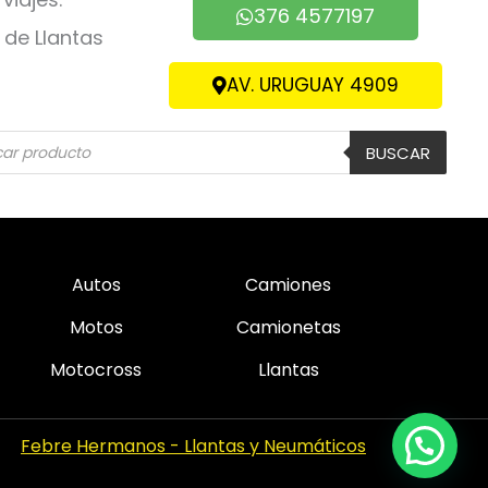
376 4577197
de Llantas
AV. URUGUAY 4909
eda
BUSCAR
ctos
Autos
Camiones
Motos
Camionetas
Motocross
Llantas
Febre Hermanos - Llantas y Neumáticos