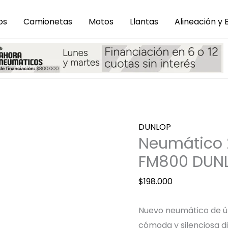
os
Camionetas
Motos
Llantas
Alineación y
Neumático
DUNLOP
205
Neumático 
55
FM800 DUN
R16
V91SP
$
198.000
SPORT
FM800
Nuevo neumático de ú
DUNLOP
cómoda y silenciosa di