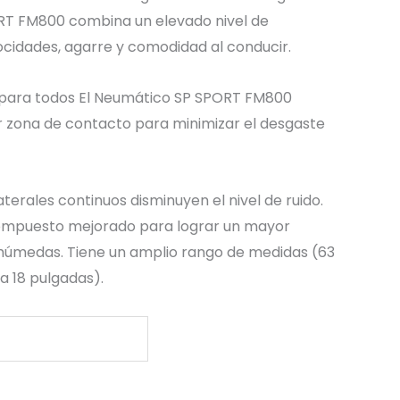
ORT
FM800
combina un elevado nivel de
locidades, agarre y comodidad al conducir.
para todos El Neumático SP SPORT
FM800
 zona de contacto para minimizar el desgaste
terales continuos disminuyen el nivel de ruido.
ompuesto mejorado para lograr un mayor
 húmedas. Tiene un amplio rango de medidas (63
a 18 pulgadas).