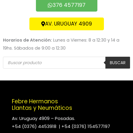
376 4577197
AV. URUGUAY 4909
Horarios de Atención:
Lunes a Viernes: 8 a 12:30 y 14 a
19hs. Sábados de 9:00 a 12:30
Búsqueda
de
BUSCAR
productos
Febre Hermanos
Llantas y Neumáticos
Av. Uruguay 4909 – Posadas.
+54 (0376) 4453918 | +54 (0376) 154577197