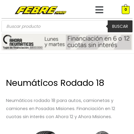
Menú
Ir
0
al
contenido
Búsqueda
de
BUSCAR
productos
Neumáticos Rodado 18
Neumáticos rodado 18 para autos, camionetas y
camiones en Posadas Misiones. Financiación en 12
cuotas sin interés con Ahora 12 y Ahora Misiones.